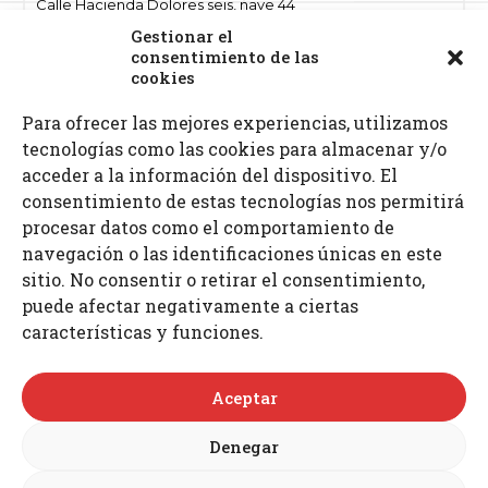
Calle Hacienda Dolores seis, nave 44
Polígono ind. Hacienda Dolores
Gestionar el
41500 Alcalá de Guadaíra, Sevilla
consentimiento de las
cookies
Para ofrecer las mejores experiencias, utilizamos
Teléfonos: 955 632 261 · 687 521 972
tecnologías como las cookies para almacenar y/o
Fax: 955 630 797
E-mail: info
@proimcu.com
acceder a la información del dispositivo. El
consentimiento de estas tecnologías nos permitirá
procesar datos como el comportamiento de
navegación o las identificaciones únicas en este
sitio. No consentir o retirar el consentimiento,
puede afectar negativamente a ciertas
características y funciones.
Aceptar
Denegar