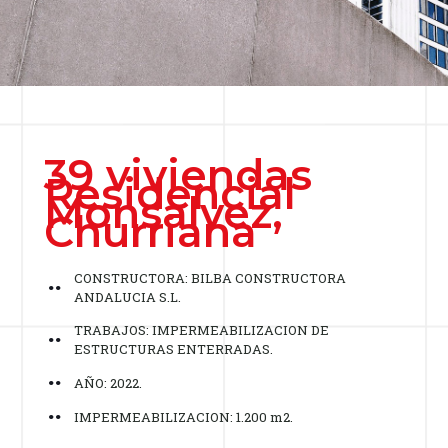
39 viviendas
Residencial
Monsalvez,
Churriana
CONSTRUCTORA: BILBA CONSTRUCTORA
ANDALUCIA S.L.
TRABAJOS: IMPERMEABILIZACION DE
ESTRUCTURAS ENTERRADAS.
AÑO: 2022.
IMPERMEABILIZACION: 1.200 m2.