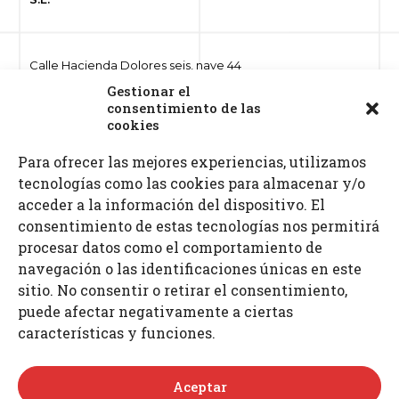
Calle Hacienda Dolores seis, nave 44
Polígono ind. Hacienda Dolores
Gestionar el
41500 Alcalá de Guadaíra, Sevilla
consentimiento de las
cookies
Para ofrecer las mejores experiencias, utilizamos
Teléfonos: 955 632 261 · 687 521 972
tecnologías como las cookies para almacenar y/o
Fax: 955 630 797
E-mail: info
@proimcu.com
acceder a la información del dispositivo. El
consentimiento de estas tecnologías nos permitirá
procesar datos como el comportamiento de
navegación o las identificaciones únicas en este
sitio. No consentir o retirar el consentimiento,
puede afectar negativamente a ciertas
características y funciones.
Aceptar