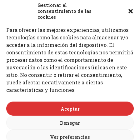
Polígono ind. Hacienda Dolores
Gestionar el
41500 Alcalá de Guadaíra, Sevilla
consentimiento de las
cookies
Para ofrecer las mejores experiencias, utilizamos
Teléfonos: 955 632 261 · 687 521 972
tecnologías como las cookies para almacenar y/o
Fax: 955 630 797
E-mail: info
@proimcu.com
acceder a la información del dispositivo. El
consentimiento de estas tecnologías nos permitirá
procesar datos como el comportamiento de
navegación o las identificaciones únicas en este
sitio. No consentir o retirar el consentimiento,
puede afectar negativamente a ciertas
características y funciones.
Aceptar
Denegar
Ver preferencias