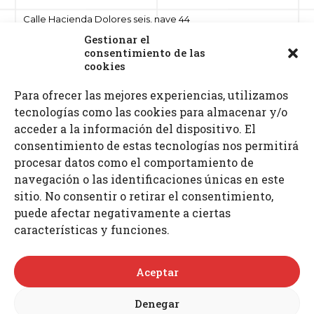
Calle Hacienda Dolores seis, nave 44
Polígono ind. Hacienda Dolores
Gestionar el
41500 Alcalá de Guadaíra, Sevilla
consentimiento de las
cookies
Para ofrecer las mejores experiencias, utilizamos
Teléfonos: 955 632 261 · 687 521 972
tecnologías como las cookies para almacenar y/o
Fax: 955 630 797
E-mail: info
@proimcu.com
acceder a la información del dispositivo. El
consentimiento de estas tecnologías nos permitirá
procesar datos como el comportamiento de
navegación o las identificaciones únicas en este
sitio. No consentir o retirar el consentimiento,
puede afectar negativamente a ciertas
características y funciones.
Aceptar
Denegar