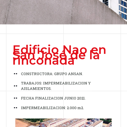
Edificio Nao en
San José de la
rinconada
CONSTRUCTORA: GRUPO ANSAN.
TRABAJOS: IMPERMEABILIZACION Y
AISLAMIENTOS.
FECHA FINALIZACION JUNIO 2021.
IMPERMEABILIZACION: 2.000 m2.