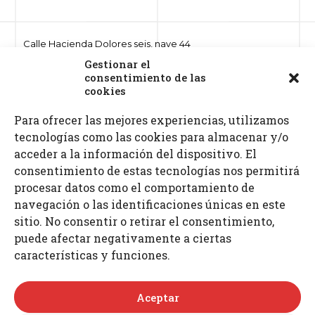
Calle Hacienda Dolores seis, nave 44
Polígono ind. Hacienda Dolores
Gestionar el
41500 Alcalá de Guadaíra, Sevilla
consentimiento de las
cookies
Para ofrecer las mejores experiencias, utilizamos
Teléfonos: 955 632 261 · 687 521 972
tecnologías como las cookies para almacenar y/o
Fax: 955 630 797
E-mail: info
@proimcu.com
acceder a la información del dispositivo. El
consentimiento de estas tecnologías nos permitirá
procesar datos como el comportamiento de
navegación o las identificaciones únicas en este
sitio. No consentir o retirar el consentimiento,
puede afectar negativamente a ciertas
características y funciones.
Aceptar