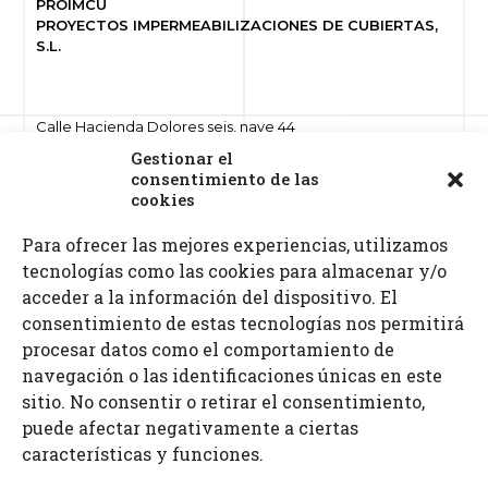
PROIMCU
PROYECTOS IMPERMEABILIZACIONES DE CUBIERTAS,
S.L.
Calle Hacienda Dolores seis, nave 44
Polígono ind. Hacienda Dolores
Gestionar el
41500 Alcalá de Guadaíra, Sevilla
consentimiento de las
cookies
Para ofrecer las mejores experiencias, utilizamos
Teléfonos: 955 632 261 · 687 521 972
tecnologías como las cookies para almacenar y/o
Fax: 955 630 797
E-mail: info
@proimcu.com
acceder a la información del dispositivo. El
consentimiento de estas tecnologías nos permitirá
procesar datos como el comportamiento de
navegación o las identificaciones únicas en este
sitio. No consentir o retirar el consentimiento,
puede afectar negativamente a ciertas
características y funciones.