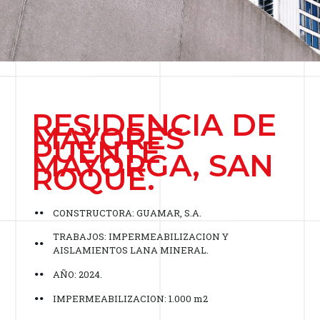
RESIDENCIA DE
MAYORES
PUENTE
MAYORGA, SAN
ROQUE.
CONSTRUCTORA: GUAMAR, S.A.
TRABAJOS: IMPERMEABILIZACION Y
AISLAMIENTOS LANA MINERAL.
AÑO: 2024.
IMPERMEABILIZACION: 1.000 m2