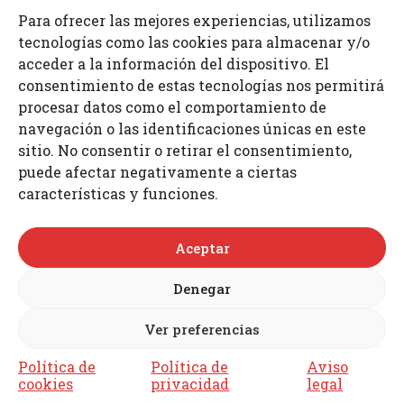
Para ofrecer las mejores experiencias, utilizamos
Teléfonos: 955 632 261 · 687 521 972
tecnologías como las cookies para almacenar y/o
Fax: 955 630 797
E-mail: info
@proimcu.com
acceder a la información del dispositivo. El
consentimiento de estas tecnologías nos permitirá
procesar datos como el comportamiento de
navegación o las identificaciones únicas en este
sitio. No consentir o retirar el consentimiento,
puede afectar negativamente a ciertas
características y funciones.
Aceptar
Denegar
Ver preferencias
Aviso legal
Política de privacidad
Política de
Política de
Aviso
Política de cookies (UE)
cookies
privacidad
legal