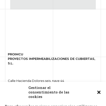
PROIMCU
PROYECTOS IMPERMEABILIZACIONES DE CUBIERTAS,
S.L.
Calle Hacienda Dolores seis, nave 44
Polígono ind. Hacienda Dolores
Gestionar el
41500 Alcalá de Guadaíra, Sevilla
consentimiento de las
cookies